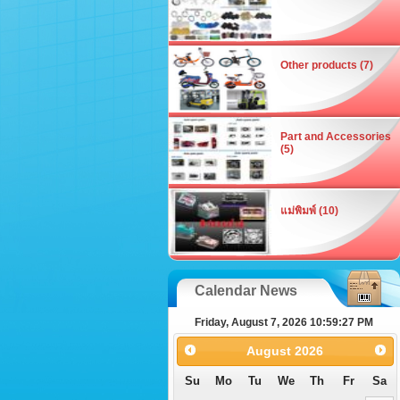
Other products (7)
Part and Accessories
(5)
แม่พิมพ์ (10)
Calendar News
Friday, August 7, 2026 10:59:28 PM
August
2026
Su
Mo
Tu
We
Th
Fr
Sa