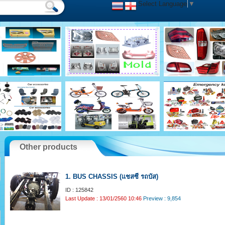
Select Language
▼
Other products
1. BUS CHASSIS (แชสซี รถบัส)
ID : 125842
Last Update : 13/01/2560 10:46
Preview : 9,854