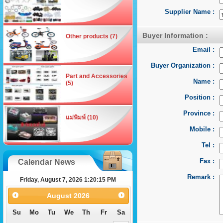
Supplier Name :
Buyer Information :
Other products (7)
Email :
Buyer Organization :
Part and Accessories
Name :
(5)
Position :
Province :
แม่พิมพ์ (10)
Mobile :
Tel :
Fax :
Calendar News
Remark :
Friday, August 7, 2026 1:20:15 PM
August
2026
Su
Mo
Tu
We
Th
Fr
Sa